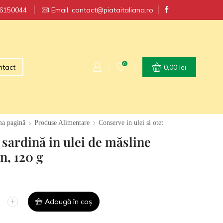
56150044
RT GRATUIT la comenzi peste 250 lei
Email: contact@piataitaliana.ro
0
ntact
0,00
lei
ma pagină
Produse Alimentare
Conserve in ulei si otet
 sardină in ulei de măsline
n, 120 g
Adaugă în coș