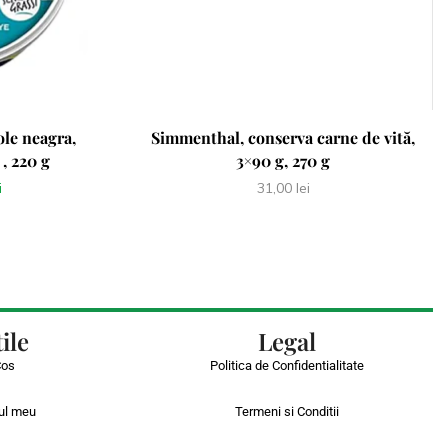
ole neagra,
Simmenthal, conserva carne de vită,
, 220 g
3×90 g, 270 g
i
31,00
lei
ile
Legal
Cos
Politica de Confidentialitate
ul meu
Termeni si Conditii