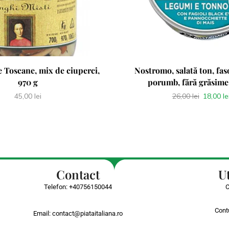
 Toscane, mix de ciuperci,
Nostromo, salată ton, fas
970 g
porumb, fără grăsime 
45,00
lei
26,00
lei
18,00
le
Contact
Ut
Telefon:
+40756150044
Cont
Email:
contact@piataitaliana.ro