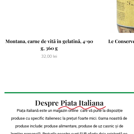
Montana, carne de vită în gelatină, 4×90
Le Conserve
g, 360 g
32,00
lei
Despre
Piata Italiana
Piața italiană este un magazin online care vă pune la dispoziție
produse cu specific italienesc la prețuri foarte mici. Gama noastră de
produse include: produse alimentare, produse de uz casnic și de
îngrijire personală. Prețurile noastre sunt SUB oferta deja existentă pe