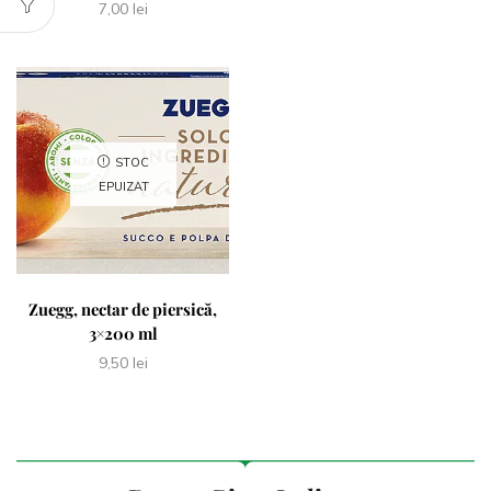
7,00
lei
STOC
EPUIZAT
Zuegg, nectar de piersică,
3×200 ml
9,50
lei