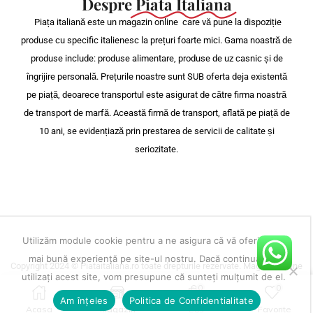
Despre
Piata Italiana
Piața italiană este un magazin online care vă pune la dispoziție
produse cu specific italienesc la prețuri foarte mici. Gama noastră de
produse include: produse alimentare, produse de uz casnic și de
îngrijire personală. Prețurile noastre sunt SUB oferta deja existentă
pe piață, deoarece transportul este asigurat de către firma noastră
de transport de marfă. Această firmă de transport, aflată pe piață de
10 ani, se evidențiază prin prestarea de servicii de calitate și
seriozitate.
Utilizăm module cookie pentru a ne asigura că vă oferim cea
mai bună experiență pe site-ul nostru. Dacă continuați să
Copyright 2024 © Piataitaliana.ro toate drepturile rezervate. Magazin online
utilizați acest site, vom presupune că sunteți mulțumit de el.
vanzari produse cu specific italienesc.
0
0
Am înțeles
Politica de Confidentialitate
Construit de
Depozitul de Magazine
.
Acasa
Magazin
Cos
Favorite