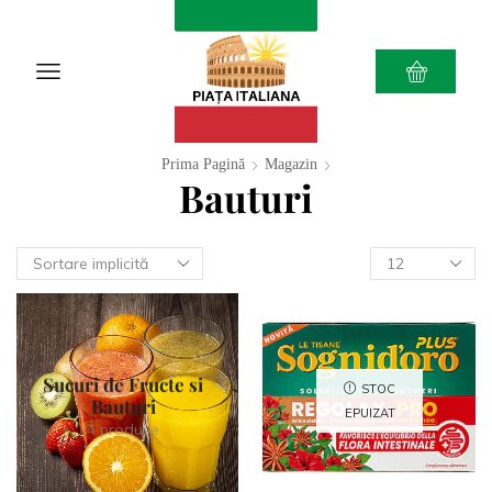
Prima Pagină
Magazin
Bauturi
Sucuri de Fructe si
STOC
Bauturi
EPUIZAT
4 produse