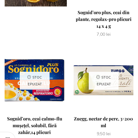
Sognid’oro plus, ceai din
plante, regolax-pro plicuri
14 x 4 g
7,00
lei
STOC
STOC
EPUIZAT
EPUIZAT
Sognid’oro, ceai calmo-flu
Zuegg, nectar de pere, 3×200
mușețel, solubil, fără
ml
zahăr,14 plicuri
9,50
lei