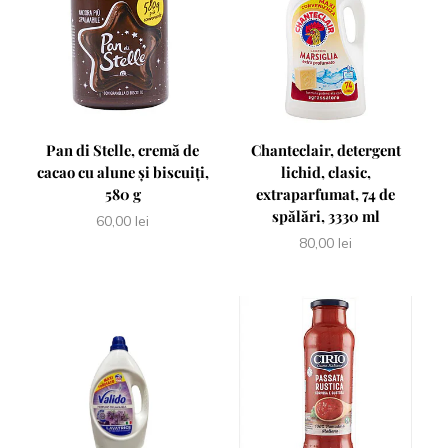
Pan di Stelle, cremă de
Chanteclair, detergent
cacao cu alune și biscuiți,
lichid, clasic,
580 g
extraparfumat, 74 de
spălări, 3330 ml
60,00
lei
80,00
lei