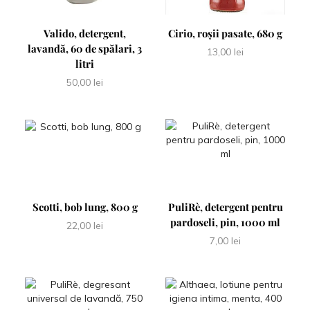
Valido, detergent,
Cirio, roșii pasate, 680 g
lavandă, 60 de spălari, 3
13,00
lei
litri
50,00
lei
Scotti, bob lung, 800 g
PuliRè, detergent pentru
pardoseli, pin, 1000 ml
22,00
lei
7,00
lei