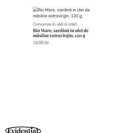
Conserve in ulei si otet
Rio Mare, sardină in ulei de
măsline extravirgin, 120 g
, ciocolata
pădure și
16,00
lei
00 g
Biscuiti si Dulc
Kinder, crois
6×42 g, 252 g
36,00
lei
Evidențiat