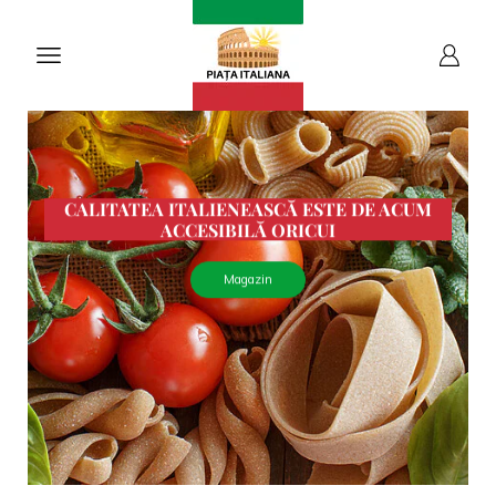
CALITATEA ITALIENEASCĂ ESTE DE ACUM
ACCESIBILĂ ORICUI
Magazin