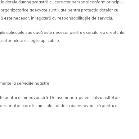
es la datele dumneavoastră cu caracter personal conform principiului
și organizatorice adecvate sunt luate pentru protecția datelor cu
 este necesar, în legătură cu responsabilitățile de serviciu.
gile aplicabile sau dacă este necesar pentru exercitarea drepturilor
conformitate cu legile aplicabile.
ente la serviciile noastre);
levante pentru dumneavoastră. De asemenea, putem utiliza astfel de
ter personal pe care le-am colectat de la dumneavoastră pentru a