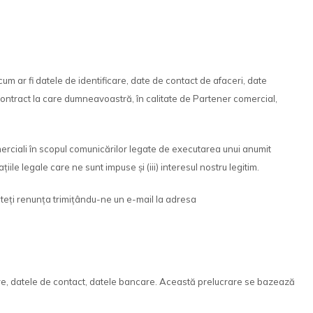
 cum ar fi datele de identificare, date de contact de afaceri, date
contract la care dumneavoastră, în calitate de Partener comercial,
merciali în scopul comunicărilor legate de executarea unui anumit
ile legale care ne sunt impuse și (iii) interesul nostru legitim.
uteți renunța trimițându-ne un e-mail la adresa
ificare, datele de contact, datele bancare. Această prelucrare se bazează