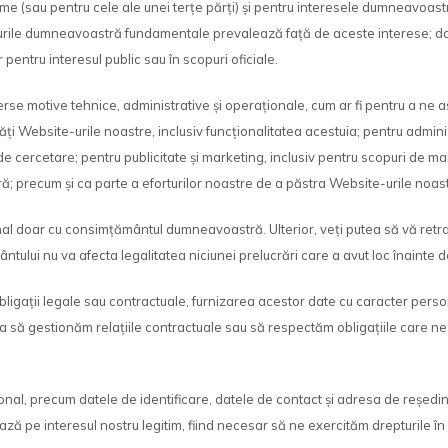
time (sau pentru cele ale unei terțe părți) și pentru interesele dumneavoas
 drepturile dumneavoastră fundamentale prevalează față de aceste interese;
 pentru interesul public sau în scopuri oficiale.
e motive tehnice, administrative și operaționale, cum ar fi pentru a ne as
ebsite-urile noastre, inclusiv funcționalitatea acestuia; pentru administ
de cercetare; pentru publicitate și marketing, inclusiv pentru scopuri de mar
; precum și ca parte a eforturilor noastre de a păstra Website-urile noast
al doar cu consimțământul dumneavoastră. Ulterior, veți putea să vă retr
ului nu va afecta legalitatea niciunei prelucrări care a avut loc înainte 
obligații legale sau contractuale, furnizarea acestor date cu caracter per
 să gestionăm relațiile contractuale sau să respectăm obligațiile care ne s
precum datele de identificare, datele de contact și adresa de reședință, 
 pe interesul nostru legitim, fiind necesar să ne exercităm drepturile în ca