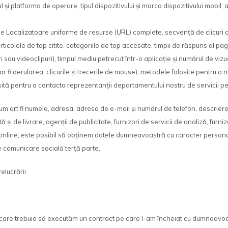
mul și platforma de operare, tipul dispozitivului și marca dispozitivului mobil;
Localizatoare uniforme de resurse (URL) complete, secvență de clicuri către
rticolele de top citite, categoriile de top accesate, timpii de răspuns al pag
au videoclipuri), timpul mediu petrecut într-o aplicație și numărul de vizual
ar fi derularea, clicurile și trecerile de mouse), metodele folosite pentru a
ită pentru a contacta reprezentanții departamentului nostru de servicii pen
rt fi numele, adresa, adresa de e-mail și numărul de telefon, descriere per
și de livrare, agenții de publicitate, furnizori de servicii de analiză, furniz
re online, este posibil să obținem datele dumneavoastră cu caracter persona
e comunicare socială terță parte.
elucrării
care trebuie să executăm un contract pe care l-am încheiat cu dumneavoas