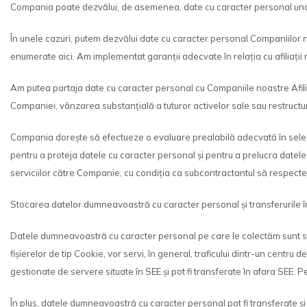
Compania poate dezvălui, de asemenea, date cu caracter personal unor c
În unele cazuri, putem dezvălui date cu caracter personal Companiilor no
enumerate aici. Am implementat garanții adecvate în relația cu afiliații
Am putea partaja date cu caracter personal cu Companiile noastre Afiliate 
Companiei, vânzarea substanțială a tuturor activelor sale sau restructu
Compania dorește să efectueze o evaluare prealabilă adecvată în selecta
pentru a proteja datele cu caracter personal și pentru a prelucra datele
serviciilor către Companie, cu condiția ca subcontractantul să respecte ac
Stocarea datelor dumneavoastră cu caracter personal și transferurile î
Datele dumneavoastră cu caracter personal pe care le colectăm sunt stoc
fișierelor de tip Cookie, vor servi, în general, traficului dintr-un centru 
gestionate de servere situate în SEE și pot fi transferate în afara SEE. Pen
În plus, datele dumneavoastră cu caracter personal pot fi transferate și 