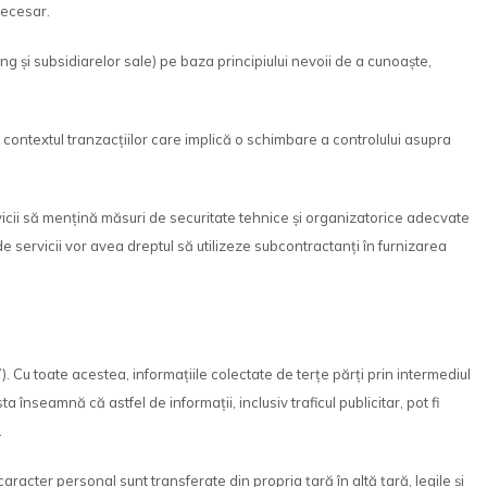
necesar.
g și subsidiarelor sale) pe baza principiului nevoii de a cunoaște,
în contextul tranzacțiilor care implică o schimbare a controlului asupra
vicii să mențină măsuri de securitate tehnice și organizatorice adecvate
e servicii vor avea dreptul să utilizeze subcontractanți în furnizarea
Cu toate acestea, informațiile colectate de terțe părți prin intermediul
a înseamnă că astfel de informații, inclusiv traficul publicitar, pot fi
.
racter personal sunt transferate din propria țară în altă țară, legile și