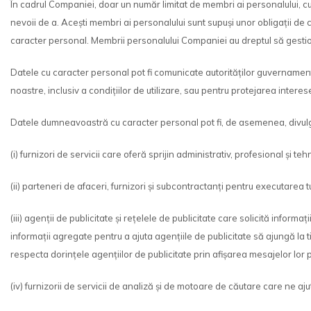
În cadrul Companiei, doar un număr limitat de membri ai personalului, c
nevoii de a. Acești membri ai personalului sunt supuși unor obligații de 
caracter personal. Membrii personalului Companiei au dreptul să gestion
Datele cu caracter personal pot fi comunicate autorităților guvernament
noastre, inclusiv a condițiilor de utilizare, sau pentru protejarea interese
Datele dumneavoastră cu caracter personal pot fi, de asemenea, divulgat
(i) furnizori de servicii care oferă sprijin administrativ, profesional și 
(ii) parteneri de afaceri, furnizori și subcontractanți pentru executare
(iii) agenții de publicitate și rețelele de publicitate care solicită inf
informații agregate pentru a ajuta agențiile de publicitate să ajungă la
respecta dorințele agențiilor de publicitate prin afișarea mesajelor lor pu
(iv) furnizorii de servicii de analiză și de motoare de căutare care ne a