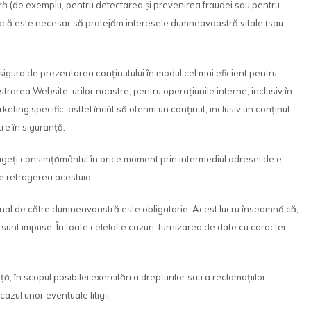
tră (de exemplu, pentru detectarea și prevenirea fraudei sau pentru
 dacă este necesar să protejăm interesele dumneavoastră vitale (sau
igura de prezentarea conținutului în modul cel mai eficient pentru
rarea Website-urilor noastre; pentru operațiunile interne, inclusiv în
keting specific, astfel încât să oferim un conținut, inclusiv un conținut
re în siguranță.
ageți consimțământul în orice moment prin intermediul adresei de e-
de retragerea acestuia.
sonal de către dumneavoastră este obligatorie. Acest lucru înseamnă că,
unt impuse. În toate celelalte cazuri, furnizarea de date cu caracter
în scopul posibilei exercitări a drepturilor sau a reclamațiilor
zul unor eventuale litigii.