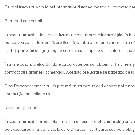
Cel mai frecvent, vom folosi informațiile dumneavoastră cu caracter pers
Parteneri comerciali:
În scopul furnizării de servicii, livrării de bunuri și efectuării plăților
bancare și codul de identificare fiscală, pentru persoanele înregistrat
sunteți parte, (ii) obligații legale care ne sunt impuse și (iii) interesul nos
În unele cazuri, prelucrăm date cu caracter personal, cum ar fi numele ș
contract cu Partenerii comerciali. Această prelucrare se bazează pe (i) exe
Fiind Partener comercial, vă putem furniza comunicări despre noile noas
contact@piataitaliana.ro.
Utilizatori și clienți:
În scopul furnizării produselor, a livrării de bunuri și efectuării plățil
pe executarea unui contract la care Utilizatorii sunt parte sau pe o obli