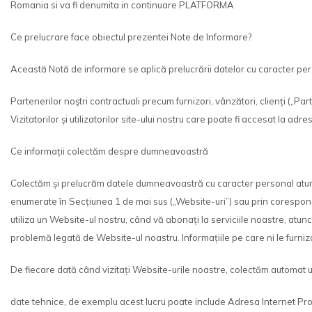
Romania si va fi denumita in continuare PLATFORMA
Ce prelucrare face obiectul prezentei Note de Informare?
Această Notă de informare se aplică prelucrării datelor cu caracter per
Partenerilor noştri contractuali precum furnizori, vânzători, clienți („Par
Vizitatorilor și utilizatorilor site-ului nostru care poate fi accesat la adre
Ce informații colectăm despre dumneavoastră
Colectăm și prelucrăm datele dumneavoastră cu caracter personal atunci 
enumerate în Secțiunea 1 de mai sus („Website-uri”) sau prin coresponden
utiliza un Website-ul nostru, când vă abonați la serviciile noastre, atunc
problemă legată de Website-ul noastru. Informațiile pe care ni le furniz
De fiecare dată când vizitați Website-urile noastre, colectăm automat 
date tehnice, de exemplu acest lucru poate include Adresa Internet Proto