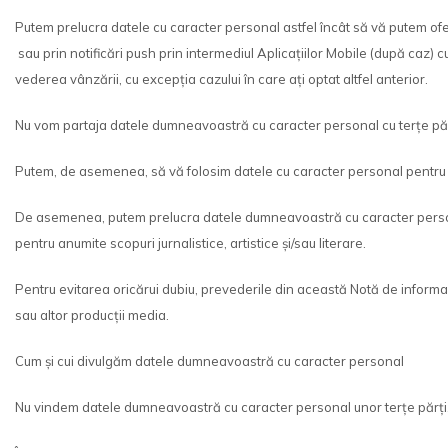
Putem prelucra datele cu caracter personal astfel încât să vă putem ofe
sau prin notificări push prin intermediul Aplicațiilor Mobile (după caz) 
vederea vânzării, cu excepția cazului în care ați optat altfel anterior.
Nu vom partaja datele dumneavoastră cu caracter personal cu terțe păr
Putem, de asemenea, să vă folosim datele cu caracter personal pentru 
De asemenea, putem prelucra datele dumneavoastră cu caracter personal î
pentru anumite scopuri jurnalistice, artistice și/sau literare.
Pentru evitarea oricărui dubiu, prevederile din această Notă de informare
sau altor producții media.
Cum și cui divulgăm datele dumneavoastră cu caracter personal
Nu vindem datele dumneavoastră cu caracter personal unor terțe părți