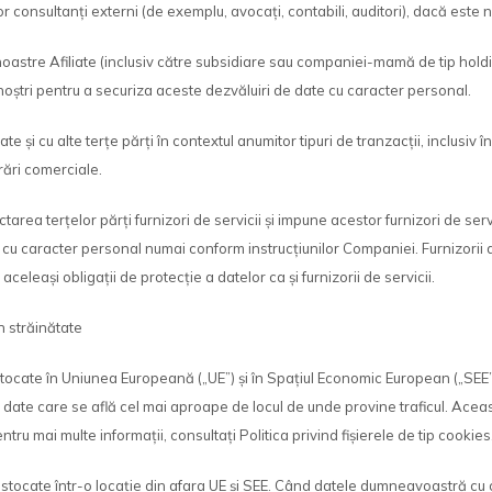
onsultanți externi (de exemplu, avocați, contabili, auditori), dacă este 
astre Afiliate (inclusiv către subsidiare sau companiei-mamă de tip holdin
 noștri pentru a securiza aceste dezvăluiri de date cu caracter personal.
și cu alte terțe părți în contextul anumitor tipuri de tranzacții, inclusiv 
rări comerciale.
rea terțelor părți furnizori de servicii și impune acestor furnizori de ser
 cu caracter personal numai conform instrucțiunilor Companiei. Furnizorii d
eleași obligații de protecție a datelor ca și furnizorii de servicii.
n străinătate
ate în Uniunea Europeană („UE”) și în Spațiul Economic European („SEE”). 
de date care se află cel mai aproape de locul de unde provine traficul. Aceast
tru mai multe informații, consultați Politica privind fișierele de tip cookies
stocate într-o locație din afara UE și SEE. Când datele dumneavoastră cu ca