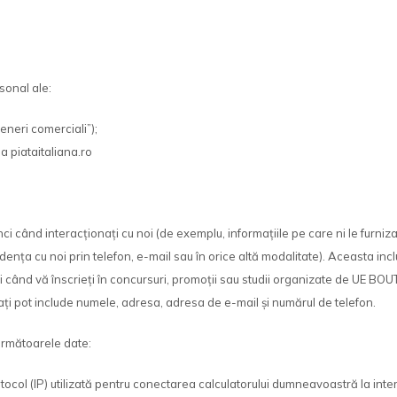
sonal ale:
teneri comerciali”);
sa piataitaliana.ro
când interacționați cu noi (de exemplu, informațiile pe care ni le furniz
ța cu noi prin telefon, e-mail sau în orice altă modalitate). Aceasta includ
i când vă înscrieți în concursuri, promoții sau studii organizate de UE BOUTI
ați pot include numele, adresa, adresa de e-mail și numărul de telefon.
următoarele date:
col (IP) utilizată pentru conectarea calculatorului dumneavoastră la inter