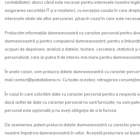
contabilitate); atunci când este necesar pentru interesele noastre legi
asigurarea securității IT și a rețelelor), cu excepția cazului în care
interesele vitale ale altor persoane); și/sau în cazul în care este necesar
Prelucrăm informațiile dumneavoastră cu caracter personal pentru divers
dumneavoastră și pentru computerul dumneavoastră; pentru a îmbunătăți W
scopuri de depanare, analiză a datelor, testare, cercetare, statistică și 
personalizat, care ar putea fi de interes mai mare pentru dumneavoastră
În unele cazuri, vom prelucra datele dumneavoastră cu caracter person
mail contact@piataitaliana.ro. Cu toate acestea, retragerea consimţământ
În cazul în care solicităm date cu caracter personal pentru a respecta 
dacă astfel de date cu caracter personal nu sunt furnizate, nu vom putea
personal este opțională și nu aveți obligația de a le furniza.
De asemenea, putem prelucra datele dumneavoastră cu caracter personal, 
noastre împotriva dumneavoastră în viitor. Această prelucrare se bazează