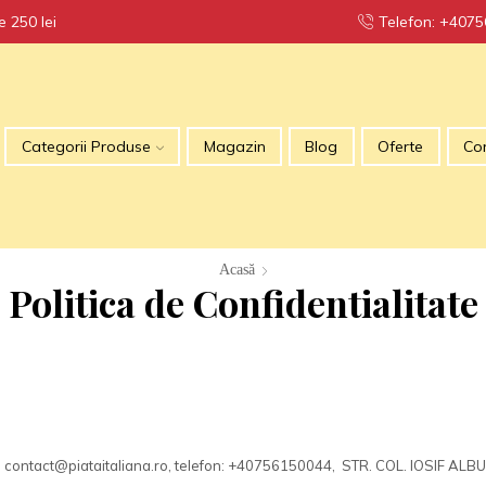
 250 lei
Telefon: +407
TRANSPO
Categorii Produse
Magazin
Blog
Oferte
Co
Acasă
Politica de Confidentialitate
: contact@piataitaliana.ro, telefon: +40756150044, STR. COL. IOSIF ALBU