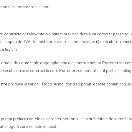
onal în următoarele situații:
 în baza contractelor relevante, vă putem prelucra datele cu caracter personal,
e în scopuri de TVA. Această prelucrare se bazează pe (i) executarea unui 
tru legitim.
i datele de contact ale angajaților sau ale contractanților Partenerilor co
cutarea unui contract la care Partenerii comerciali sunt parte, (ii) obligați
tre produse și servicii. Dacă nu mai doriți să primiți aceste comunicări, p
or, vă putem prelucra datele cu caracter personal, cum ar fi datele de ident
gație legală care ne este impusă.