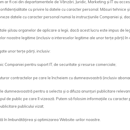
um ar fi cei din departamentele de Vânzări, Juridic, Marketing și IT au acc
confidențialitate cu privire la datele cu caracter personal. Măsuri tehnice 
eze datele cu caracter personal numai la instrucțiunile Companiei și, dacă
ale și/sau organelor de aplicare a legii, dacă acest lucru este impus de le
lor noastre legitime (inclusiv a intereselor legitime ale unor terțe părți) în 
e unor terțe părți, inclusiv:
tehnic Companiei pentru suport IT, de securitate și resurse comerciale;
a tuturor contractelor pe care le încheiem cu dumneavoastră (inclusiv abonam
ormațiile dumneavoastră pentru a selecta și a difuza anunțuri publicitare re
 tipul de public pe care îl vizează. Putem să folosim informațiile cu carac
blicitare publicului vizat;
jută în îmbunătățirea și optimizarea Website-urilor noastre.