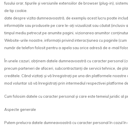
fusului orar, tipurile și versiunile extensiilor de browser (plug-in), siste
de tip cookie.
date despre vizita dumneavoastră, de exemplu acest lucru poate include 
informațiile sau produsele pe care le-ați vizualizat sau căutat (inclusiv a
timpul mediu petrecut pe anumite pagini, vizionarea anumitor conținuturi s
Website-urile noastre, informații privind interacțiunea cu paginile (cum 
număr de telefon folosit pentru a apela sau orice adresă de e-mail folos
În unele cazuri, obținem datele dumneavoastră cu caracter personal (cum a
precum parteneri de afaceri, subcontractanți de servicii tehnice, de plată 
creditele. Când vizitați și vă înregistrați pe una din platformele noast
mod voluntar să vă înregistrați prin intermediul respectivei platforme d
Cum folosim datele cu caracter personal și care este temeiul juridic al pr
Aspecte generale
Putem prelucra datele dumneavoastră cu caracter personal în cazul în 