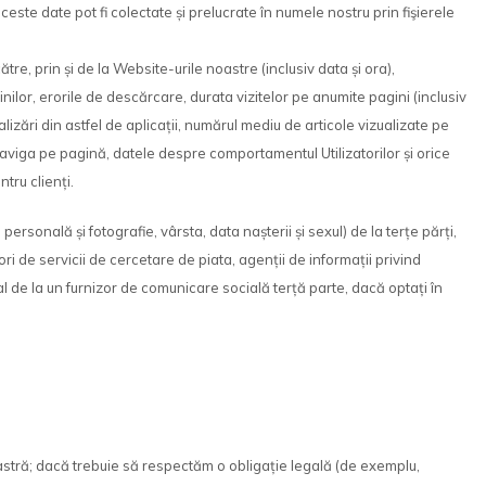
 aceste date pot fi colectate și prelucrate în numele nostru prin fişierele
, prin și de la Website-urile noastre (inclusiv data și ora),
inilor, erorile de descărcare, durata vizitelor pe anumite pagini (inclusiv
izări din astfel de aplicații, numărul mediu de articole vizualizate pe
 naviga pe pagină, datele despre comportamentul Utilizatorilor și orice
tru clienți.
sonală și fotografie, vârsta, data nașterii și sexul) de la terțe părți,
ori de servicii de cercetare de piata, agenții de informații privind
l de la un furnizor de comunicare socială terță parte, dacă optați în
tră; dacă trebuie să respectăm o obligație legală (de exemplu,