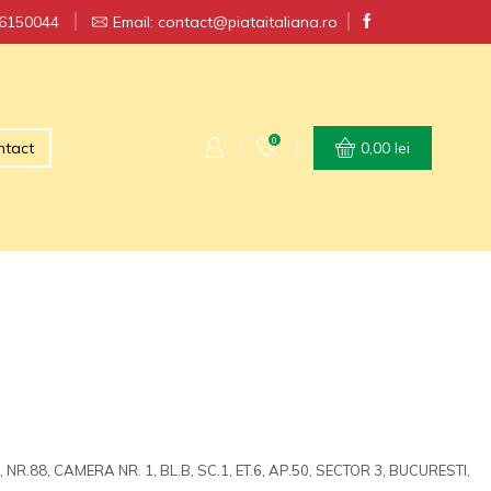
56150044
RT GRATUIT la comenzi peste 250 lei
Email: contact@piataitaliana.ro
0
ntact
0,00
lei
, NR.88, CAMERA NR. 1, BL.B, SC.1, ET.6, AP.50, SECTOR 3, BUCURESTI,