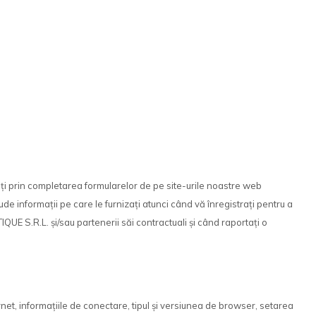
ați prin completarea formularelor de pe site-urile noastre web
e informații pe care le furnizați atunci când vă înregistrați pentru a
QUE S.R.L. și/sau partenerii săi contractuali și când raportați o
net, informațiile de conectare, tipul și versiunea de browser, setarea