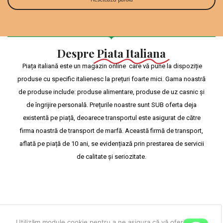
Despre
Piata Italiana
Piața italiană este un magazin online care vă pune la dispoziție
produse cu specific italienesc la prețuri foarte mici. Gama noastră
de produse include: produse alimentare, produse de uz casnic și
de îngrijire personală. Prețurile noastre sunt SUB oferta deja
existentă pe piață, deoarece transportul este asigurat de către
firma noastră de transport de marfă. Această firmă de transport,
aflată pe piață de 10 ani, se evidențiază prin prestarea de servicii
de calitate și seriozitate.
Utilizăm module cookie pentru a ne asigura că vă oferim cea