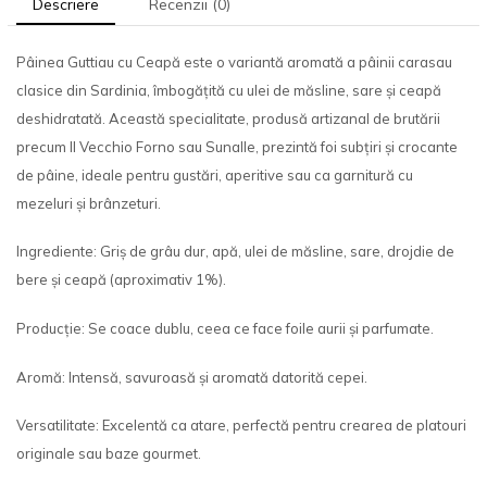
Descriere
Recenzii (0)
Pâinea Guttiau cu Ceapă este o variantă aromată a pâinii carasau
clasice din Sardinia, îmbogățită cu ulei de măsline, sare și ceapă
deshidratată. Această specialitate, produsă artizanal de brutării
precum Il Vecchio Forno sau Sunalle, prezintă foi subțiri și crocante
de pâine, ideale pentru gustări, aperitive sau ca garnitură cu
mezeluri și brânzeturi.
Ingrediente: Griș de grâu dur, apă, ulei de măsline, sare, drojdie de
bere și ceapă (aproximativ 1%).
Producție: Se coace dublu, ceea ce face foile aurii și parfumate.
Aromă: Intensă, savuroasă și aromată datorită cepei.
Versatilitate: Excelentă ca atare, perfectă pentru crearea de platouri
originale sau baze gourmet.