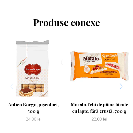
Produse conexe
Antico Borgo, pișcoturi,
Morato, felii de pâine făcute
500 g
cu lapte, fără crustă, 700 g
24,00
lei
22,00
lei