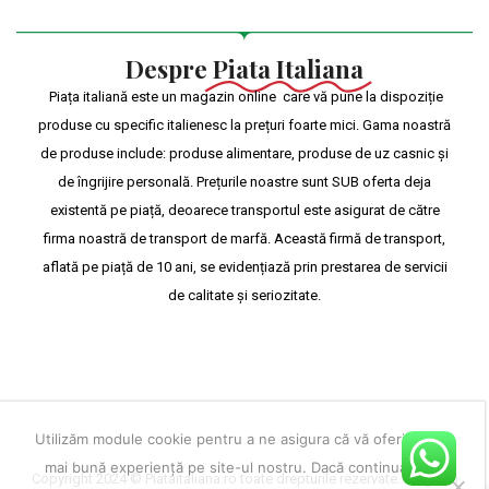
Despre
Piata Italiana
Piața italiană este un magazin online care vă pune la dispoziție
produse cu specific italienesc la prețuri foarte mici. Gama noastră
de produse include: produse alimentare, produse de uz casnic și
de îngrijire personală. Prețurile noastre sunt SUB oferta deja
existentă pe piață, deoarece transportul este asigurat de către
firma noastră de transport de marfă. Această firmă de transport,
aflată pe piață de 10 ani, se evidențiază prin prestarea de servicii
de calitate și seriozitate.
Utilizăm module cookie pentru a ne asigura că vă oferim cea
mai bună experiență pe site-ul nostru. Dacă continuați să
Copyright 2024 © Piataitaliana.ro toate drepturile rezervate. Magazin