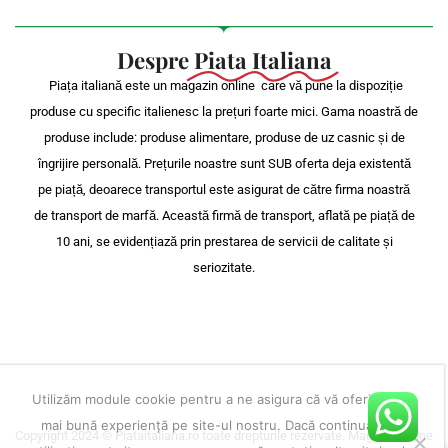
Despre
Piata Italiana
Piața italiană este un magazin online care vă pune la dispoziție
produse cu specific italienesc la prețuri foarte mici. Gama noastră de
produse include: produse alimentare, produse de uz casnic și de
îngrijire personală. Prețurile noastre sunt SUB oferta deja existentă
pe piață, deoarece transportul este asigurat de către firma noastră
de transport de marfă. Această firmă de transport, aflată pe piață de
10 ani, se evidențiază prin prestarea de servicii de calitate și
seriozitate.
Utilizăm module cookie pentru a ne asigura că vă oferim cea
mai bună experiență pe site-ul nostru. Dacă continuați să
Copyright 2024 © Piataitaliana.ro toate drepturile rezervate. Magazin online