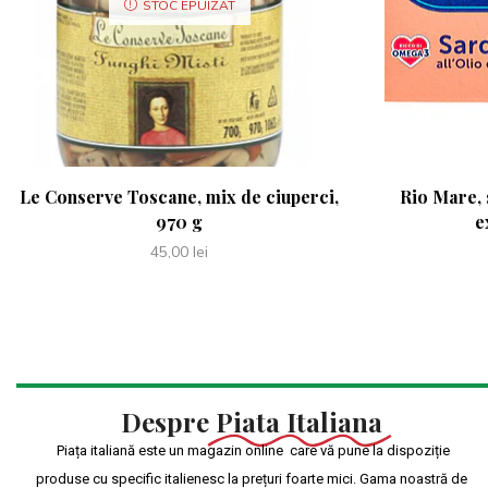
STOC EPUIZAT
Le Conserve Toscane, mix de ciuperci,
Rio Mare, 
970 g
e
45,00
lei
Despre
Piata Italiana
Piața italiană este un magazin online care vă pune la dispoziție
produse cu specific italienesc la prețuri foarte mici. Gama noastră de