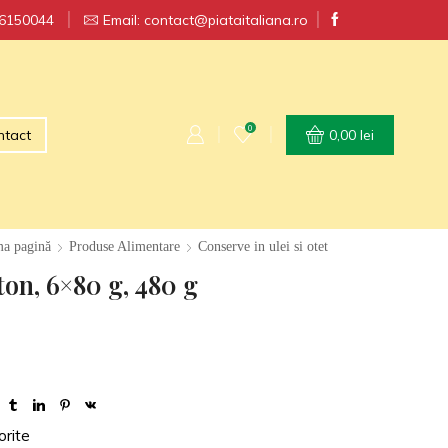
56150044
RT GRATUIT la comenzi peste 250 lei
Email: contact@piataitaliana.ro
0
ntact
0,00
lei
ma pagină
Produse Alimentare
Conserve in ulei si otet
ton, 6×80 g, 480 g
orite