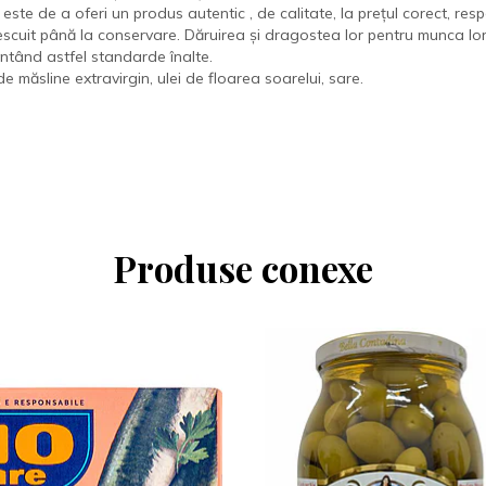
 este de a oferi un produs autentic , de calitate, la prețul corect, res
escuit până la conservare. Dăruirea și dragostea lor pentru munca lor
antând astfel standarde înalte.
de măsline extravirgin, ulei de floarea soarelui, sare.
Produse conexe