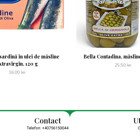
sardină in ulei de măsline
Bella Contadina, măslin
xtravirgin, 120 g
25,50
lei
16,00
lei
Contact
Ut
Telefon:
+40756150044