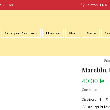
 250 lei
Telefon: +407
TRANSPO
Categorii Produse
Magazin
Blog
Oferte
Co
Pri
Mareblu, 
40,00
lei
Cantitate
Distribuie:
Aauga la fav