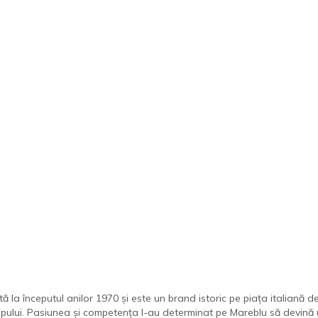
ă la începutul anilor 1970 și este un brand istoric pe piața italiană d
pului. Pasiunea și competența l-au determinat pe Mareblu să devină unu