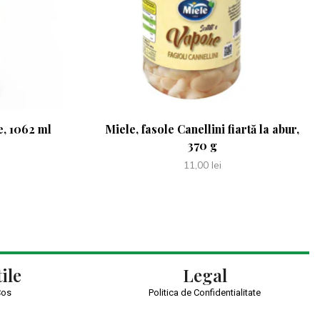
e, 1062 ml
Miele, fasole Canellini fiartă la abur,
370 g
11,00
lei
ile
Legal
Cos
Politica de Confidentialitate