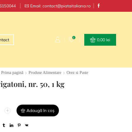
56150044
RT GRATUIT la comenzi peste 250 lei
Email: contact@piataitaliana.ro
0
ntact
0,00
lei
Prima pagină
Produse Alimentare
Orez si Paste
gatoni, nr. 50, 1 kg
Adaugă în coș