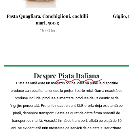
Pasta Quagliara, Conchiglioni, cochilii
Giglio,
mari, 500 g
15,00
lei
Despre
Piata Italiana
Piața italiană este un magazin online care vă pune la dispoziție
produse cu specific italienesc la prețuri foarte mici. Gama noastră de
produse include: produse alimentare, produse de uz casnic și de
îngrijire personală. Prețurile noastre sunt SUB oferta deja existentă pe
piață, deoarece transportul este asigurat de către firma noastră de
transport de marfă. Această firmă de transport, aflată pe piață de 10
ani, se evidențiază prin prestarea de servicii de calitate și seriozitate.