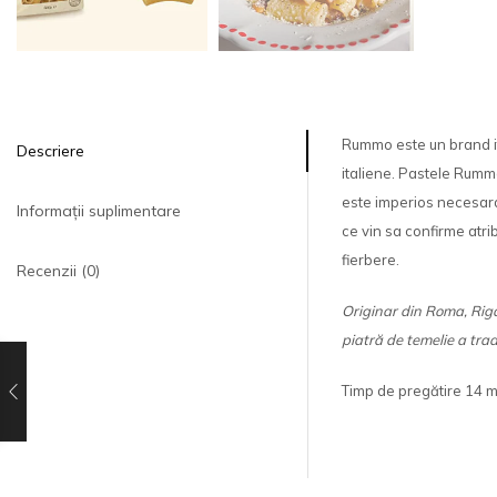
Rummo este un brand it
Descriere
italiene. Pastele Rummo 
este imperios necesara 
Informații suplimentare
ce vin sa confirme atri
fierbere.
Recenzii (0)
Originar din Roma, Riga
piatră de temelie a trad
Timp de pregătire 14 m