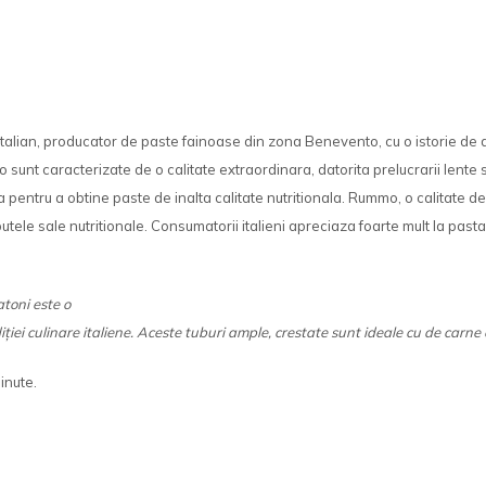
alian, producator de paste fainoase din zona Benevento, cu o istorie de 
sunt caracterizate de o calitate extraordinara, datorita prelucrarii lente si
pentru a obtine paste de inalta calitate nutritionala. Rummo, o calitate d
butele sale nutritionale. Consumatorii italieni apreciaza foarte mult la pas
toni este o
iției culinare italiene. Aceste tuburi ample, crestate sunt ideale cu de carne 
inute.