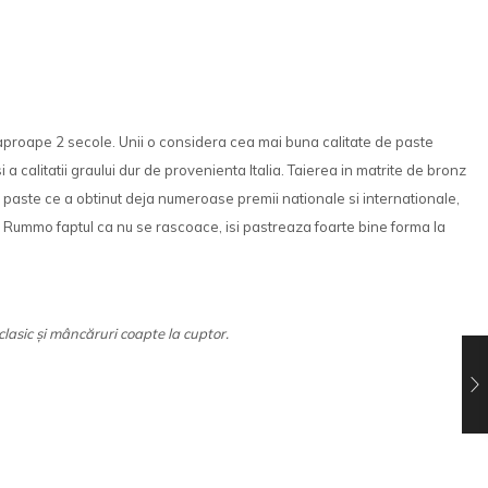
aproape 2 secole. Unii o considera cea mai buna calitate de paste
 a calitatii graului dur de provenienta Italia. Taierea in matrite de bronz
e paste ce a obtinut deja numeroase premii nationale si internationale,
ta Rummo faptul ca nu se rascoace, isi pastreaza foarte bine forma la
clasic și mâncăruri coapte la cuptor.