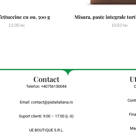
 fettuccine cu ou, 500 g
Misura, paste integrale tort
13,00
lei
10,50
lei
Contact
Ut
Telefon:
+40756150044
Cont
Email:
contact@piataitaliana.ro
Fina
Suport clienti: 9:00 – 17:00 (L-S)
Ma
UE BOUTIQUE S.R.L.